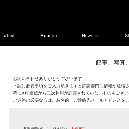
Latest
Popular
News
S
∨
記事、写真
お問い合わせありがとうございます。
下記に必要事項をご入力頂きますと許諾部門に情報が送信
稀にAFP通信から二次利用が許諾されていないものもござ
ご連絡の必要な方は、お名前、ご連絡先メールアドレスを