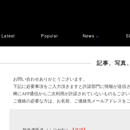
Latest
Popular
News
S
∨
記事、写真
お問い合わせありがとうございます。
下記に必要事項をご入力頂きますと許諾部門に情報が送信
稀にAFP通信から二次利用が許諾されていないものもござ
ご連絡の必要な方は、お名前、ご連絡先メールアドレスを