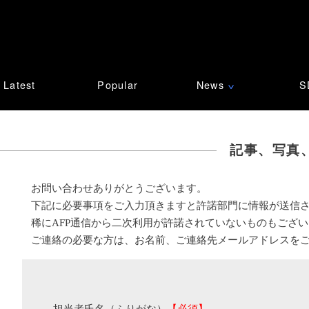
Latest
Popular
News
S
∨
記事、写真
お問い合わせありがとうございます。
下記に必要事項をご入力頂きますと許諾部門に情報が送信
稀にAFP通信から二次利用が許諾されていないものもござ
ご連絡の必要な方は、お名前、ご連絡先メールアドレスを