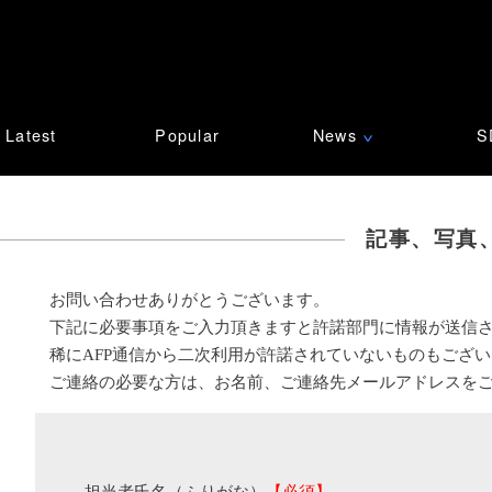
Latest
Popular
News
S
∨
記事、写真
お問い合わせありがとうございます。
下記に必要事項をご入力頂きますと許諾部門に情報が送信
稀にAFP通信から二次利用が許諾されていないものもござ
ご連絡の必要な方は、お名前、ご連絡先メールアドレスを