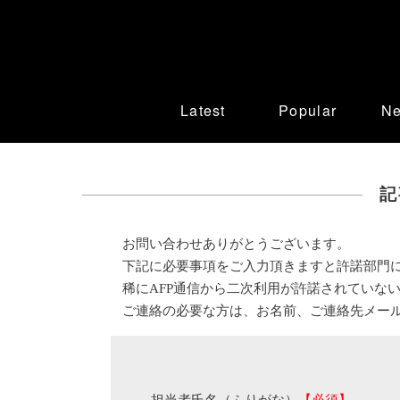
Latest
Popular
N
記
お問い合わせありがとうございます。
下記に必要事項をご入力頂きますと許諾部門
稀にAFP通信から二次利用が許諾されていな
ご連絡の必要な方は、お名前、ご連絡先メー