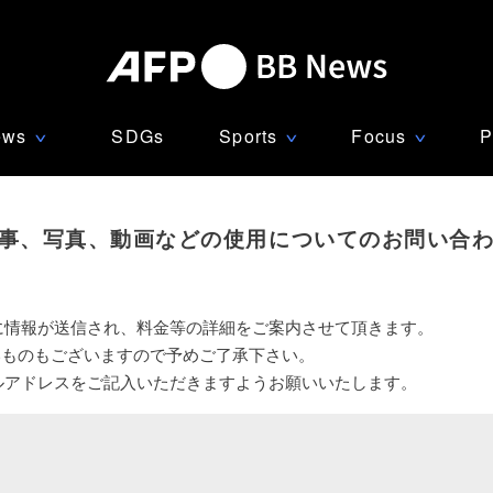
ews
SDGs
Sports
Focus
P
∨
∨
∨
事、写真、動画などの使用についてのお問い合
に情報が送信され、料金等の詳細をご案内させて頂きます。
いものもございますので予めご了承下さい。
ルアドレスをご記入いただきますようお願いいたします。