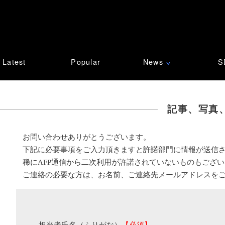
Latest
Popular
News
S
∨
記事、写真
お問い合わせありがとうございます。
下記に必要事項をご入力頂きますと許諾部門に情報が送信
稀にAFP通信から二次利用が許諾されていないものもござ
ご連絡の必要な方は、お名前、ご連絡先メールアドレスを