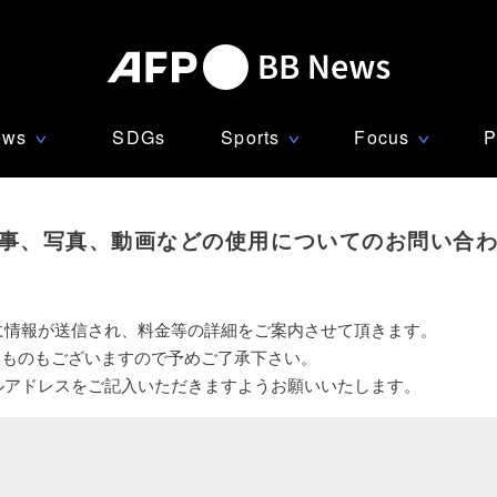
ews
SDGs
Sports
Focus
P
∨
∨
∨
事、写真、動画などの使用についてのお問い合
に情報が送信され、料金等の詳細をご案内させて頂きます。
いものもございますので予めご了承下さい。
ルアドレスをご記入いただきますようお願いいたします。