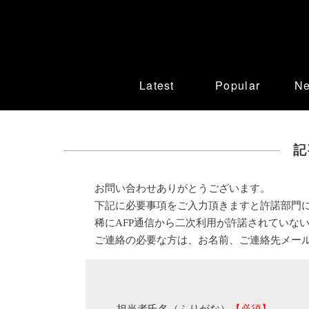
Latest
Popular
N
記
お問い合わせありがとうございます。
下記に必要事項をご入力頂きますと許諾部門
稀にAFP通信から二次利用が許諾されていな
ご連絡の必要な方は、お名前、ご連絡先メー