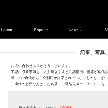
Latest
Popular
News
S
∨
記事、写真
お問い合わせありがとうございます。
下記に必要事項をご入力頂きますと許諾部門に情報が送信
稀にAFP通信から二次利用が許諾されていないものもござ
ご連絡の必要な方は、お名前、ご連絡先メールアドレスを