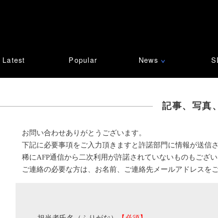
Latest
Popular
News
S
∨
記事、写真
お問い合わせありがとうございます。
下記に必要事項をご入力頂きますと許諾部門に情報が送信
稀にAFP通信から二次利用が許諾されていないものもござ
ご連絡の必要な方は、お名前、ご連絡先メールアドレスを