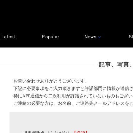
Latest
Popular
News
S
∨
記事、写真
お問い合わせありがとうございます。
下記に必要事項をご入力頂きますと許諾部門に情報が送信
稀にAFP通信から二次利用が許諾されていないものもござ
ご連絡の必要な方は、お名前、ご連絡先メールアドレスを