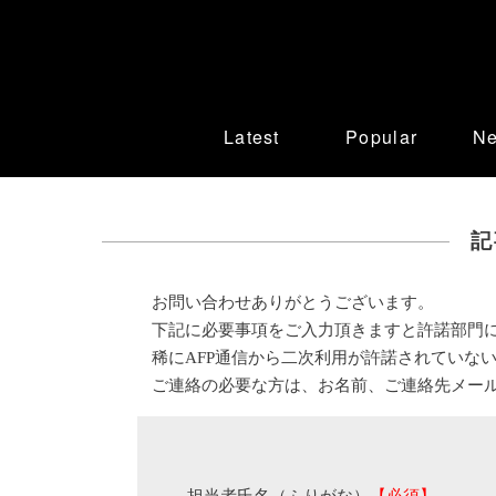
Latest
Popular
N
記
お問い合わせありがとうございます。
下記に必要事項をご入力頂きますと許諾部門
稀にAFP通信から二次利用が許諾されていな
ご連絡の必要な方は、お名前、ご連絡先メー