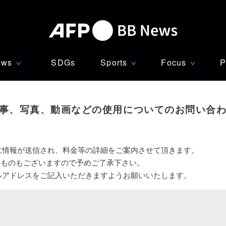
ews
SDGs
Sports
Focus
P
∨
∨
∨
事、写真、動画などの使用についてのお問い合
に情報が送信され、料金等の詳細をご案内させて頂きます。
いものもございますので予めご了承下さい。
ルアドレスをご記入いただきますようお願いいたします。