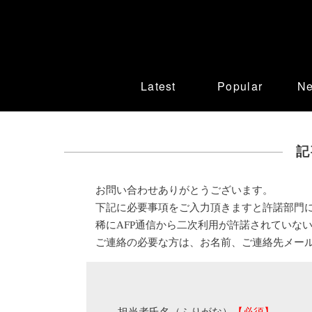
Latest
Popular
N
記
お問い合わせありがとうございます。
下記に必要事項をご入力頂きますと許諾部門
稀にAFP通信から二次利用が許諾されていな
ご連絡の必要な方は、お名前、ご連絡先メー