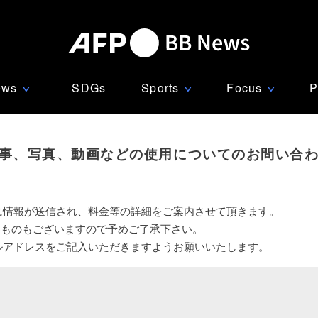
ews
SDGs
Sports
Focus
P
∨
∨
∨
事、写真、動画などの使用についてのお問い合
に情報が送信され、料金等の詳細をご案内させて頂きます。
いものもございますので予めご了承下さい。
ルアドレスをご記入いただきますようお願いいたします。