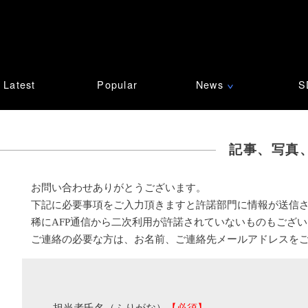
Latest
Popular
News
S
∨
記事、写真
お問い合わせありがとうございます。
下記に必要事項をご入力頂きますと許諾部門に情報が送信
稀にAFP通信から二次利用が許諾されていないものもござ
ご連絡の必要な方は、お名前、ご連絡先メールアドレスを