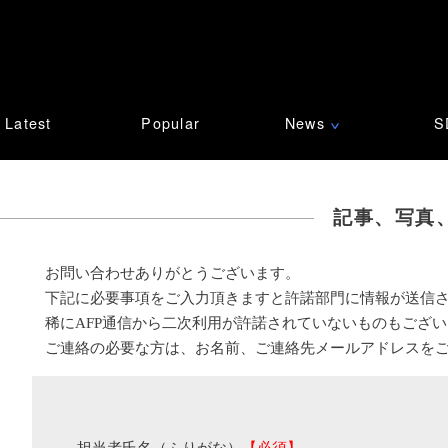
Latest
Popular
News
S
∨
記事、写真
お問い合わせありがとうございます。
下記に必要事項をご入力頂きますと許諾部門に情報が送信
稀にAFP通信から二次利用が許諾されていないものもござ
ご連絡の必要な方は、お名前、ご連絡先メールアドレスを