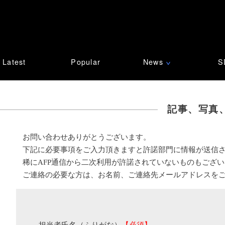
Latest
Popular
News
S
∨
記事、写真
お問い合わせありがとうございます。
下記に必要事項をご入力頂きますと許諾部門に情報が送信
稀にAFP通信から二次利用が許諾されていないものもござ
ご連絡の必要な方は、お名前、ご連絡先メールアドレスを