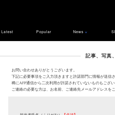
Latest
Popular
News
S
∨
記事、写真
お問い合わせありがとうございます。
下記に必要事項をご入力頂きますと許諾部門に情報が送信
稀にAFP通信から二次利用が許諾されていないものもござ
ご連絡の必要な方は、お名前、ご連絡先メールアドレスを