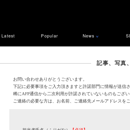
Latest
Popular
News
S
∨
記事、写真
お問い合わせありがとうございます。
下記に必要事項をご入力頂きますと許諾部門に情報が送信
稀にAFP通信から二次利用が許諾されていないものもござ
ご連絡の必要な方は、お名前、ご連絡先メールアドレスを