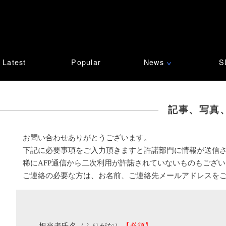
Latest
Popular
News
S
∨
記事、写真
お問い合わせありがとうございます。
下記に必要事項をご入力頂きますと許諾部門に情報が送信
稀にAFP通信から二次利用が許諾されていないものもござ
ご連絡の必要な方は、お名前、ご連絡先メールアドレスを