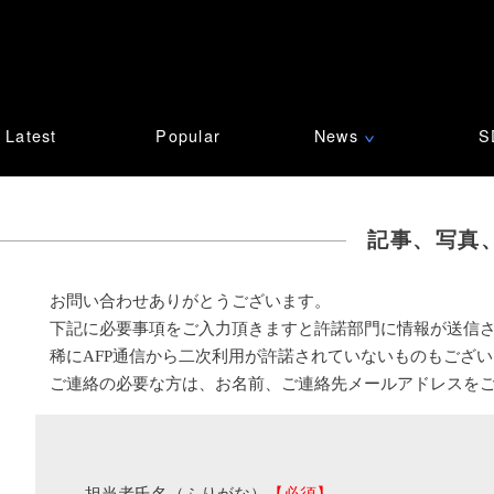
Latest
Popular
News
S
∨
記事、写真
お問い合わせありがとうございます。
下記に必要事項をご入力頂きますと許諾部門に情報が送信
稀にAFP通信から二次利用が許諾されていないものもござ
ご連絡の必要な方は、お名前、ご連絡先メールアドレスを