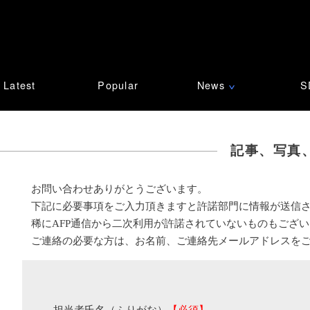
Latest
Popular
News
S
∨
記事、写真
お問い合わせありがとうございます。
下記に必要事項をご入力頂きますと許諾部門に情報が送信
稀にAFP通信から二次利用が許諾されていないものもござ
ご連絡の必要な方は、お名前、ご連絡先メールアドレスを