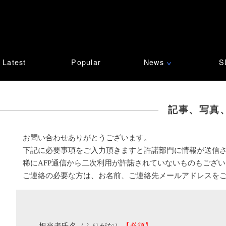
Latest
Popular
News
S
∨
記事、写真
お問い合わせありがとうございます。
下記に必要事項をご入力頂きますと許諾部門に情報が送信
稀にAFP通信から二次利用が許諾されていないものもござ
ご連絡の必要な方は、お名前、ご連絡先メールアドレスを