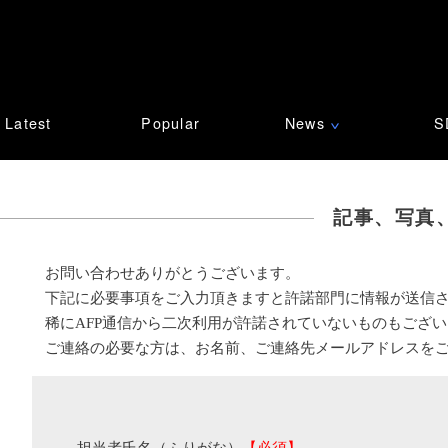
Latest
Popular
News
S
∨
記事、写真
お問い合わせありがとうございます。
下記に必要事項をご入力頂きますと許諾部門に情報が送信
稀にAFP通信から二次利用が許諾されていないものもござ
ご連絡の必要な方は、お名前、ご連絡先メールアドレスを