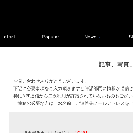
Latest
Popular
News
S
∨
記事、写真
お問い合わせありがとうございます。
下記に必要事項をご入力頂きますと許諾部門に情報が送信
稀にAFP通信から二次利用が許諾されていないものもござ
ご連絡の必要な方は、お名前、ご連絡先メールアドレスを