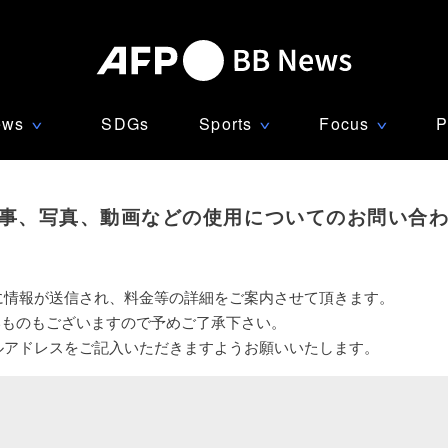
ews
SDGs
Sports
Focus
P
∨
∨
∨
事、写真、動画などの使用についてのお問い合
に情報が送信され、料金等の詳細をご案内させて頂きます。
いものもございますので予めご了承下さい。
ルアドレスをご記入いただきますようお願いいたします。