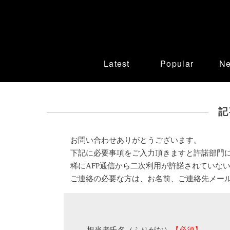
Latest
Popular
N
記
お問い合わせありがとうございます。
下記に必要事項をご入力頂きますと許諾部門
稀にAFP通信から二次利用が許諾されていな
ご連絡の必要な方は、お名前、ご連絡先メー