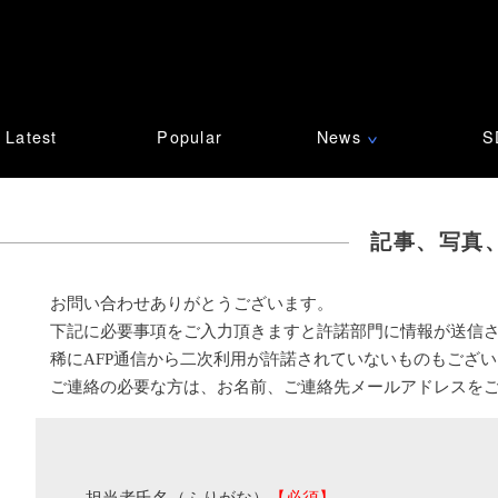
Latest
Popular
News
S
∨
記事、写真
お問い合わせありがとうございます。
下記に必要事項をご入力頂きますと許諾部門に情報が送信
稀にAFP通信から二次利用が許諾されていないものもござ
ご連絡の必要な方は、お名前、ご連絡先メールアドレスを