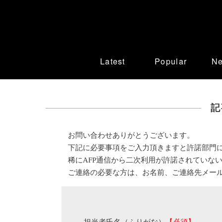
Latest
Popular
N
記
お問い合わせありがとうございます。
下記に必要事項をご入力頂きますと許諾部門
稀にAFP通信から二次利用が許諾されていな
ご連絡の必要な方は、お名前、ご連絡先メー