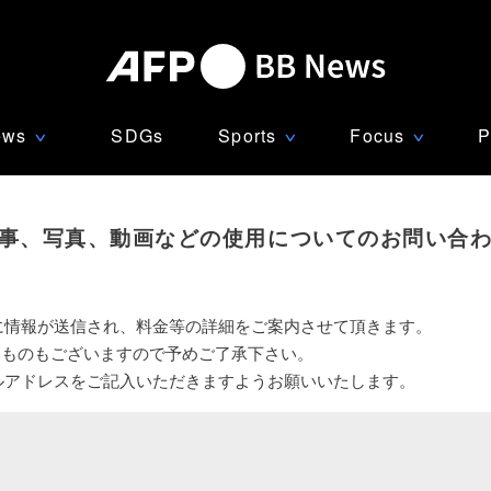
ews
SDGs
Sports
Focus
P
∨
∨
∨
事、写真、動画などの使用についてのお問い合
に情報が送信され、料金等の詳細をご案内させて頂きます。
いものもございますので予めご了承下さい。
ルアドレスをご記入いただきますようお願いいたします。