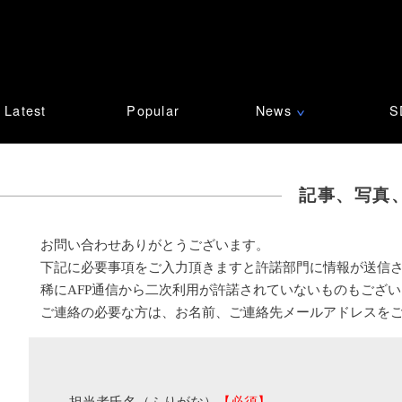
Latest
Popular
News
S
∨
記事、写真
お問い合わせありがとうございます。
下記に必要事項をご入力頂きますと許諾部門に情報が送信
稀にAFP通信から二次利用が許諾されていないものもござ
ご連絡の必要な方は、お名前、ご連絡先メールアドレスを