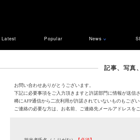
Latest
Popular
News
S
∨
記事、写真
お問い合わせありがとうございます。
下記に必要事項をご入力頂きますと許諾部門に情報が送信
稀にAFP通信から二次利用が許諾されていないものもござ
ご連絡の必要な方は、お名前、ご連絡先メールアドレスを