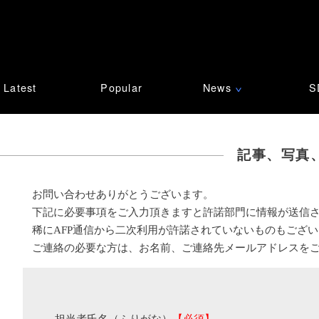
Latest
Popular
News
S
∨
記事、写真
お問い合わせありがとうございます。
下記に必要事項をご入力頂きますと許諾部門に情報が送信
稀にAFP通信から二次利用が許諾されていないものもござ
ご連絡の必要な方は、お名前、ご連絡先メールアドレスを