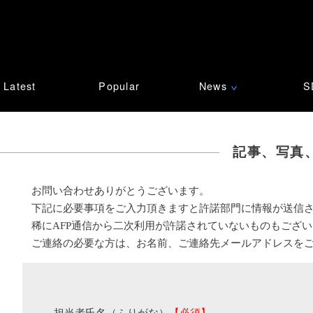
Latest
Popular
News
S
∨
記事、写真
お問い合わせありがとうございます。
下記に必要事項をご入力頂きますと許諾部門に情報が送信
稀にAFP通信から二次利用が許諾されていないものもござ
ご連絡の必要な方は、お名前、ご連絡先メールアドレスを