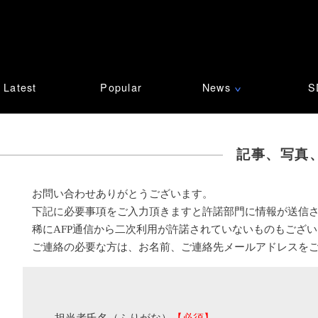
Latest
Popular
News
S
∨
記事、写真
お問い合わせありがとうございます。
下記に必要事項をご入力頂きますと許諾部門に情報が送信
稀にAFP通信から二次利用が許諾されていないものもござ
ご連絡の必要な方は、お名前、ご連絡先メールアドレスを