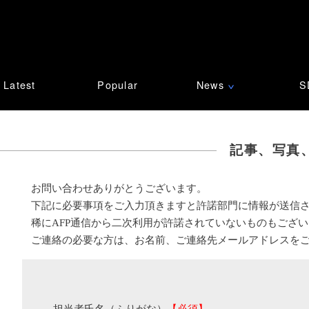
Latest
Popular
News
S
∨
記事、写真
お問い合わせありがとうございます。
下記に必要事項をご入力頂きますと許諾部門に情報が送信
稀にAFP通信から二次利用が許諾されていないものもござ
ご連絡の必要な方は、お名前、ご連絡先メールアドレスを