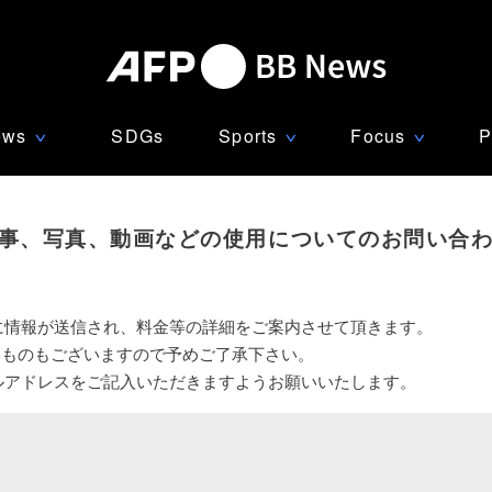
ews
SDGs
Sports
Focus
P
∨
∨
∨
事、写真、動画などの使用についてのお問い合
に情報が送信され、料金等の詳細をご案内させて頂きます。
いものもございますので予めご了承下さい。
ルアドレスをご記入いただきますようお願いいたします。