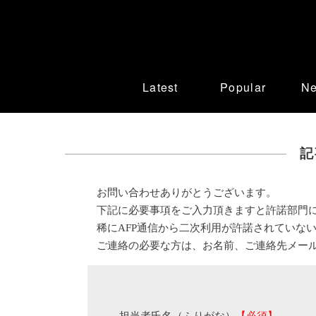
Latest
Popular
N
記
お問い合わせありがとうございます。
下記に必要事項をご入力頂きますと許諾部門
稀にAFP通信から二次利用が許諾されていな
ご連絡の必要な方は、お名前、ご連絡先メー