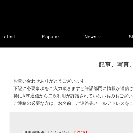
Latest
Popular
News
S
∨
記事、写真
お問い合わせありがとうございます。
下記に必要事項をご入力頂きますと許諾部門に情報が送信
稀にAFP通信から二次利用が許諾されていないものもござ
ご連絡の必要な方は、お名前、ご連絡先メールアドレスを