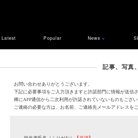
Latest
Popular
News
S
∨
記事、写真
お問い合わせありがとうございます。
下記に必要事項をご入力頂きますと許諾部門に情報が送信
稀にAFP通信から二次利用が許諾されていないものもござ
ご連絡の必要な方は、お名前、ご連絡先メールアドレスを