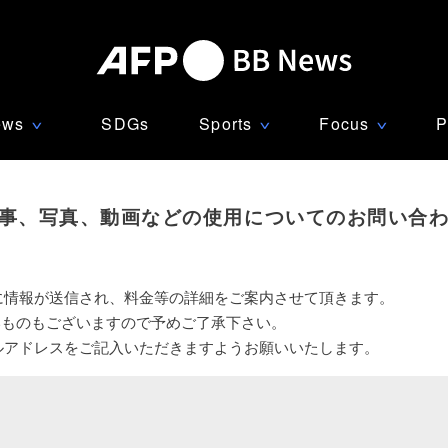
ews
SDGs
Sports
Focus
P
∨
∨
∨
事、写真、動画などの使用についてのお問い合
に情報が送信され、料金等の詳細をご案内させて頂きます。
いものもございますので予めご了承下さい。
ルアドレスをご記入いただきますようお願いいたします。