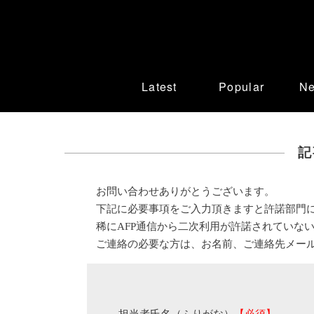
Latest
Popular
N
記
お問い合わせありがとうございます。
下記に必要事項をご入力頂きますと許諾部門
稀にAFP通信から二次利用が許諾されていな
ご連絡の必要な方は、お名前、ご連絡先メー