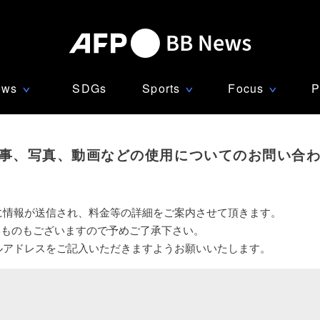
ews
SDGs
Sports
Focus
P
∨
∨
∨
事、写真、動画などの使用についてのお問い合
に情報が送信され、料金等の詳細をご案内させて頂きます。
いものもございますので予めご了承下さい。
ルアドレスをご記入いただきますようお願いいたします。