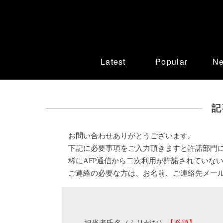
Latest
Popular
N
記
お問い合わせありがとうございます。
下記に必要事項をご入力頂きますと許諾部門
稀にAFP通信から二次利用が許諾されていな
ご連絡の必要な方は、お名前、ご連絡先メー