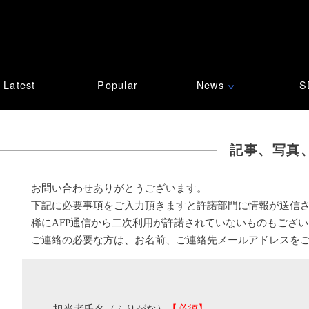
Latest
Popular
News
S
∨
記事、写真
お問い合わせありがとうございます。
下記に必要事項をご入力頂きますと許諾部門に情報が送信
稀にAFP通信から二次利用が許諾されていないものもござ
ご連絡の必要な方は、お名前、ご連絡先メールアドレスを