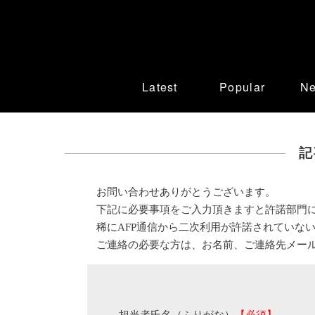
Latest
Popular
N
記
お問い合わせありがとうございます。
下記に必要事項をご入力頂きますと許諾部門
稀にAFP通信から二次利用が許諾されていな
ご連絡の必要な方は、お名前、ご連絡先メー