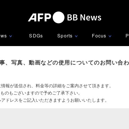
ews
SDGs
Sports
Focus
P
∨
∨
∨
事、写真、動画などの使用についてのお問い合
に情報が送信され、料金等の詳細をご案内させて頂きます。
いものもございますので予めご了承下さい。
ルアドレスをご記入いただきますようお願いいたします。