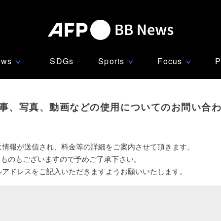
ews
SDGs
Sports
Focus
P
∨
∨
∨
事、写真、動画などの使用についてのお問い合
に情報が送信され、料金等の詳細をご案内させて頂きます。
いものもございますので予めご了承下さい。
ルアドレスをご記入いただきますようお願いいたします。