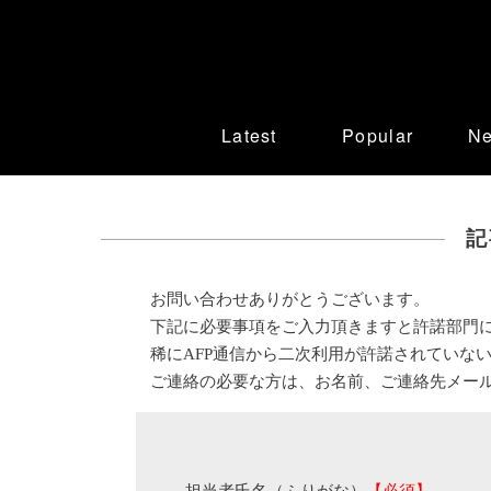
Latest
Popular
N
記
お問い合わせありがとうございます。
下記に必要事項をご入力頂きますと許諾部門
稀にAFP通信から二次利用が許諾されていな
ご連絡の必要な方は、お名前、ご連絡先メー