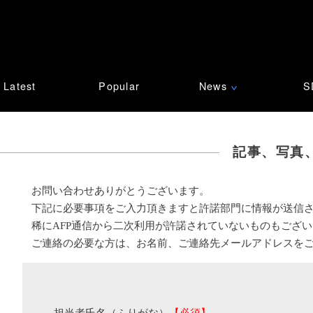
Latest
Popular
News
S
∨
記事、写真
お問い合わせありがとうございます。
下記に必要事項をご入力頂きますと許諾部門に情報が送信
稀にAFP通信から二次利用が許諾されていないものもござ
ご連絡の必要な方は、お名前、ご連絡先メールアドレスを