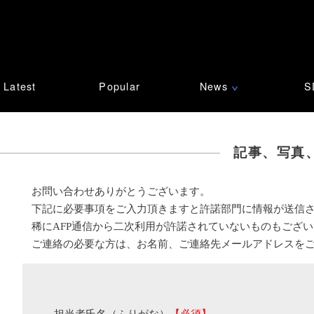
Latest
Popular
News
S
∨
記事、写真
お問い合わせありがとうございます。
下記に必要事項をご入力頂きますと許諾部門に情報が送信
稀にAFP通信から二次利用が許諾されていないものもござ
ご連絡の必要な方は、お名前、ご連絡先メールアドレスを