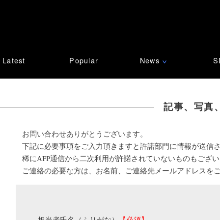
Latest
Popular
News
S
∨
記事、写真
お問い合わせありがとうございます。
下記に必要事項をご入力頂きますと許諾部門に情報が送信
稀にAFP通信から二次利用が許諾されていないものもござ
ご連絡の必要な方は、お名前、ご連絡先メールアドレスを