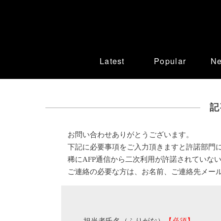
Latest
Popular
N
記
お問い合わせありがとうございます。
下記に必要事項をご入力頂きますと許諾部門
稀にAFP通信から二次利用が許諾されていな
ご連絡の必要な方は、お名前、ご連絡先メー