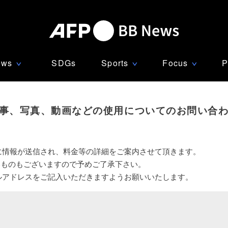
ews
SDGs
Sports
Focus
P
∨
∨
∨
事、写真、動画などの使用についてのお問い合
に情報が送信され、料金等の詳細をご案内させて頂きます。
いものもございますので予めご了承下さい。
ルアドレスをご記入いただきますようお願いいたします。