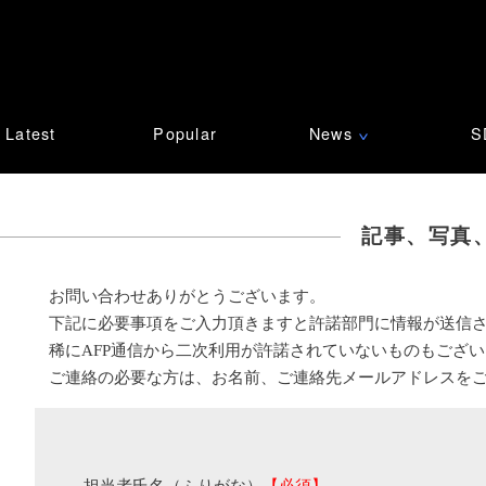
Latest
Popular
News
S
∨
記事、写真
お問い合わせありがとうございます。
下記に必要事項をご入力頂きますと許諾部門に情報が送信
稀にAFP通信から二次利用が許諾されていないものもござ
ご連絡の必要な方は、お名前、ご連絡先メールアドレスを