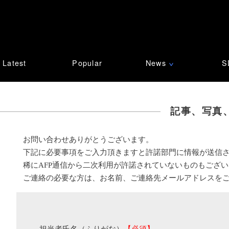
Latest
Popular
News
S
∨
記事、写真
お問い合わせありがとうございます。
下記に必要事項をご入力頂きますと許諾部門に情報が送信
稀にAFP通信から二次利用が許諾されていないものもござ
ご連絡の必要な方は、お名前、ご連絡先メールアドレスを