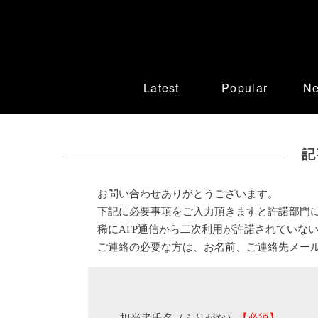
Latest
Popular
N
記
お問い合わせありがとうございます。
下記に必要事項をご入力頂きますと許諾部門
稀にAFP通信から二次利用が許諾されていな
ご連絡の必要な方は、お名前、ご連絡先メー