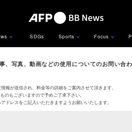
ews
SDGs
Sports
Focus
P
∨
∨
∨
事、写真、動画などの使用についてのお問い合
に情報が送信され、料金等の詳細をご案内させて頂きます。
いものもございますので予めご了承下さい。
ルアドレスをご記入いただきますようお願いいたします。