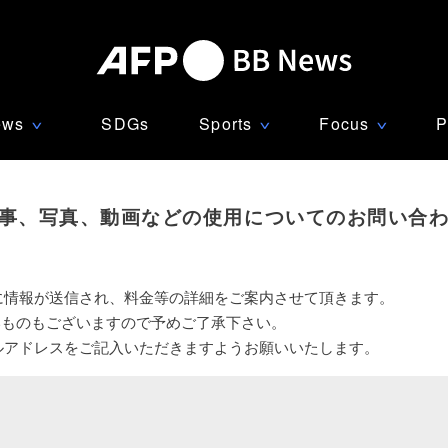
ews
SDGs
Sports
Focus
P
∨
∨
∨
事、写真、動画などの使用についてのお問い合
に情報が送信され、料金等の詳細をご案内させて頂きます。
いものもございますので予めご了承下さい。
ルアドレスをご記入いただきますようお願いいたします。