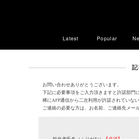
Latest
Popular
N
記
お問い合わせありがとうございます。
下記に必要事項をご入力頂きますと許諾部門
稀にAFP通信から二次利用が許諾されていな
ご連絡の必要な方は、お名前、ご連絡先メー