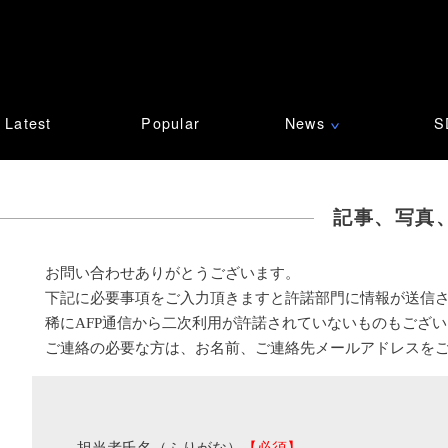
Latest
Popular
News
S
∨
記事、写真
お問い合わせありがとうございます。
下記に必要事項をご入力頂きますと許諾部門に情報が送信
稀にAFP通信から二次利用が許諾されていないものもござ
ご連絡の必要な方は、お名前、ご連絡先メールアドレスを