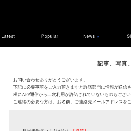
Latest
Popular
News
S
∨
記事、写真
お問い合わせありがとうございます。
下記に必要事項をご入力頂きますと許諾部門に情報が送信
稀にAFP通信から二次利用が許諾されていないものもござ
ご連絡の必要な方は、お名前、ご連絡先メールアドレスを